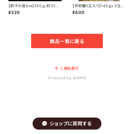
【餃子の皮9㎝】350ｇ、約32枚
【伊府麺5玉入り】140ｇ× 5玉
入
【八幡製麺 無かん水麺 定
¥320
¥600
番商品】【こちらの商品は完全受
注生産の為2日納期がかかりま
す】
商品一覧に戻る
© 八幡製麺所
Powered by
ショップに質問する