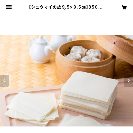
【シュウマイの皮9.5×9.5㎝】350ｇ、
約41枚入 | 八幡製麺所