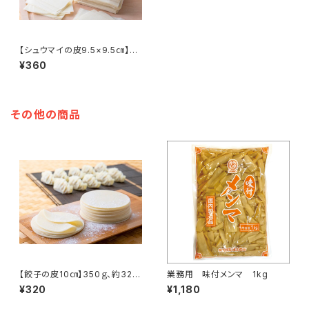
【シュウマイの皮9.5×9.5㎝】35
0ｇ、約41枚入
¥360
その他の商品
【餃子の皮10㎝】350ｇ、約32枚
業務用 味付メンマ 1kg
入 《人気商品》
¥320
¥1,180