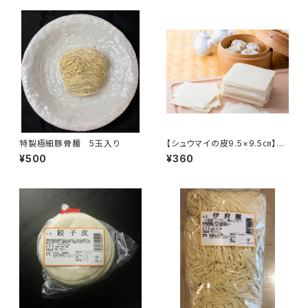
特製極細豚骨麺 5玉入り
【シュウマイの皮9.5×9.5㎝】35
0ｇ、約41枚入
¥500
¥360