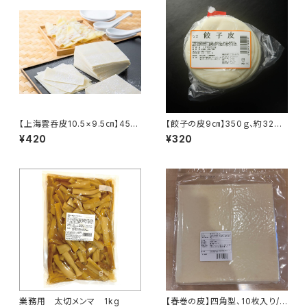
【上海雲呑皮10.5×9.5㎝】450
【餃子の皮9㎝】350ｇ、約32枚
ｇ、約41枚入《人気商品》
入
¥420
¥320
業務用 太切メンマ 1kg
【春巻の皮】四角型、10枚入り/