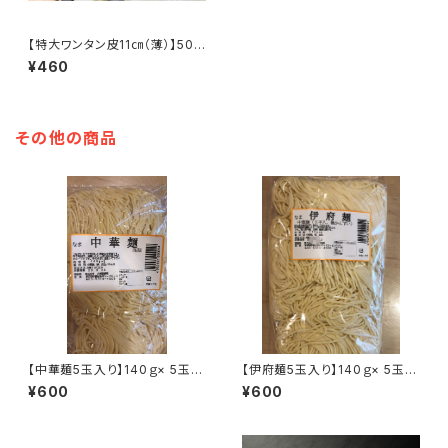
【特大ワンタン皮11㎝（薄）】500
ｇ、約56枚入
¥460
その他の商品
【中華麺5玉入り】140ｇ× 5玉
【伊府麺5玉入り】140ｇ× 5玉
中華麺 【高級スーパー・レスト
【八幡製麺 無かん水麺 定
¥600
¥600
ランにも使用中華麺が初登場】
番商品】【こちらの商品は完全受
【こちらの商品は完全受注生産
注生産の為2日納期がかかりま
の為2日納期がかかります】
す】