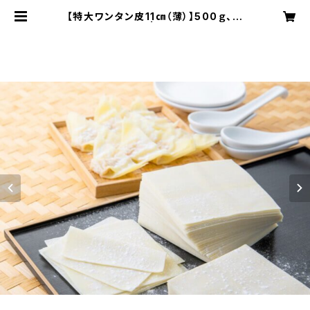
【特大ワンタン皮11㎝（薄）】500ｇ、約
56枚入 | 八幡製麺所