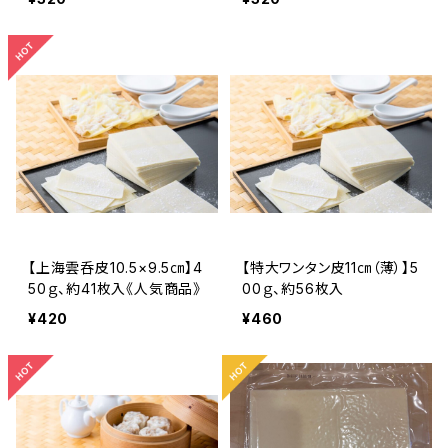
【上海雲呑皮10.5×9.5㎝】4
【特大ワンタン皮11㎝（薄）】5
50ｇ、約41枚入《人気商品》
00ｇ、約56枚入
¥420
¥460