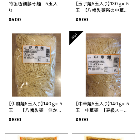
特製極細豚骨麺 5玉入
【玉子麺5玉入り】130ｇ× 5
り
玉 【八幡製麺所の中華麺
が初登場】【こちらの商品は
¥500
¥600
完全受注生産の為2日納期
がかかります】
【伊府麺5玉入り】140ｇ× 5
【中華麺5玉入り】140ｇ× 5
玉 【八幡製麺 無かん
玉 中華麺 【高級スーパ
水麺 定番商品】【こちらの
ー・レストランにも使用中華
¥600
¥600
商品は完全受注生産の為2
麺が初登場】【こちらの商品
日納期がかかります】
は完全受注生産の為2日納
期がかかります】