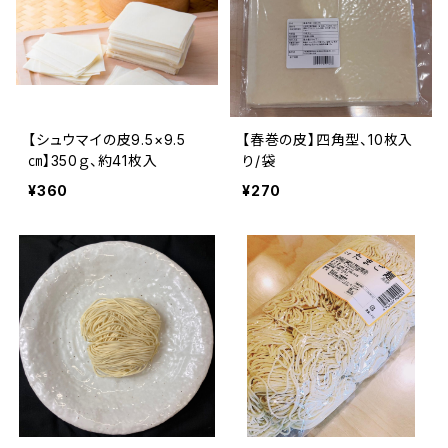
【シュウマイの皮9.5×9.5
【春巻の皮】四角型、10枚入
㎝】350ｇ、約41枚入
り/袋
¥360
¥270